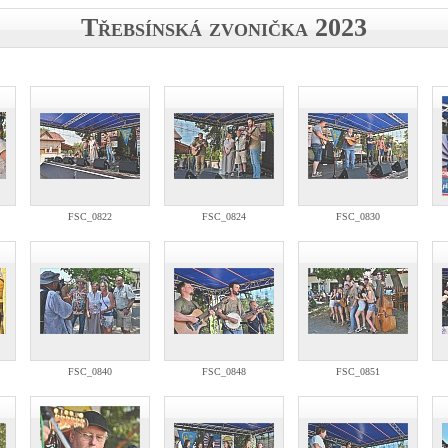
Třebsínská zvonička 2023
FSC_0822
FSC_0824
FSC_0830
FSC_0840
FSC_0848
FSC_0851